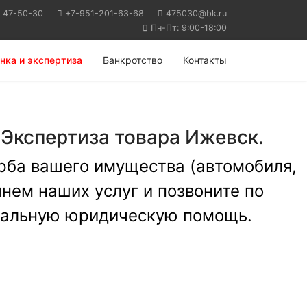
) 47-50-30
+7-951-201-63-68
475030@bk.ru
Пн-Пт: 9:00-18:00
нка и экспертиза
Банкротство
Контакты
Экспертиза товара Ижевск.
рба вашего имущества (автомобиля,
чнем наших услуг и позвоните по
ональную юридическую помощь.